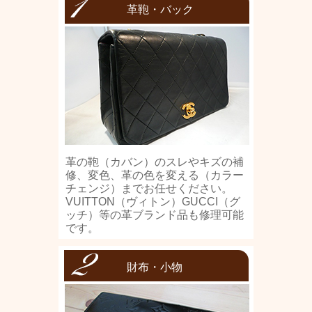
革鞄・バック
革の鞄（カバン）のスレやキズの補
修、変色、革の色を変える（カラー
チェンジ）までお任せください。
VUITTON（ヴィトン）GUCCI（グ
ッチ）等の革ブランド品も修理可能
です。
財布・小物