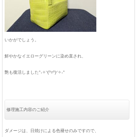
いかがでしょう。
鮮やかなイエローグリーンに染め直され、
艶も復活しました°˖✧◝(⁰▿⁰)◜✧˖°
修理施工内容のご紹介
ダメージは、日焼けによる色褪せのみですので、