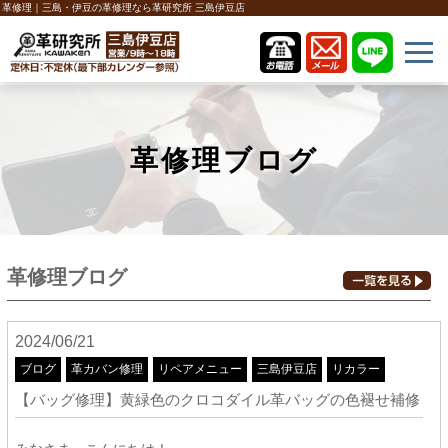
革修理｜三島・伊豆の革修理なら革研究所 三島伊豆店
革修理ブログ
革修理ブログ
2024/06/21
ブログ
革カバン修理
リペアメニュー
三島伊豆店
リカラー
【バッグ修理】黄緑色のクロコダイル革バッグの色褪せ補修