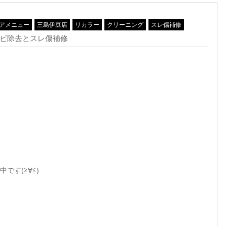
アメニュー
三島伊豆店
リカラー
クリーニング
スレ傷補修
カビ除去とスレ傷補修
です(≧∀≦)ゞ