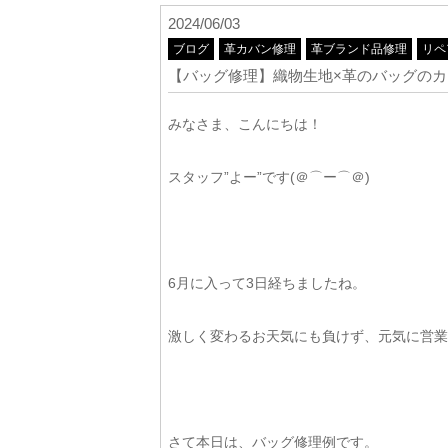
2024/06/03
ブログ
革カバン修理
革ブランド品修理
リペ
【バッグ修理】織物生地×革のバッグの
みなさま、こんにちは！
スタッフ”よー”です(＠⌒ー⌒＠)
6月に入って3日経ちましたね。
激しく変わるお天気にも負けず、元気に営業中
さて本日は、バッグ修理例です。