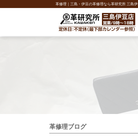
革修理｜三島・伊豆の革修理なら革研究所 三島伊
革修理ブログ