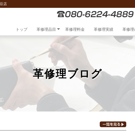
豆店
トップ
革修理品目
革修理料金
革修理実績
革修理
革修理ブログ