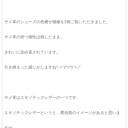
サメ革のシューズの色褪せ補修を2例ご覧いただきました。
サメ革の持つ個性は残したまま、
きれいに染め直されています。
引き締まった感じがしますね°˖✧◝(⁰▿⁰)◜✧˖°
サメ革はエキゾチックレザーの一つです。
エキゾチックレザーというと、爬虫類のイメージがあると思いま
すが、