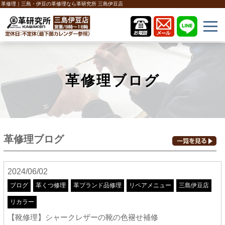
革修理｜三島・伊豆の革修理なら革研究所 三島伊豆店
革修理ブログ
革修理ブログ
2024/06/02
ブログ
革くつ修理
革ブランド品修理
リペアメニュー
三島伊豆店
リカラー
【靴修理】シャークレザーの靴の色褪せ補修