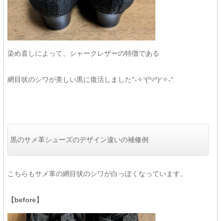
染め直しによって、シャークレザーの特徴である
網目状のシワが美しい黒に復活しました°˖✧◝(⁰▿⁰)◜✧˖°
黒のサメ革シューズのデザイン違いの補修例
こちらもサメ革の網目状のシワが白っぽくなっています。
【before】