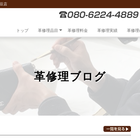
豆店
トップ
革修理品目
革修理料金
革修理実績
革修理
革修理ブログ