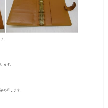
り、
います。
染め直します。