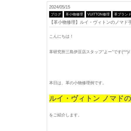
2024/05/15
ブログ
革小物修理
VUITTON修理
革ブラン
【革小物修理】ルイ・ヴィトンのノマド
こんにちは！
革研究所三島伊豆店スタッフ”よー”です(^^)/
本日は、革の小物修理例です。
ルイ・ヴィトン ノマド
をご紹介します。