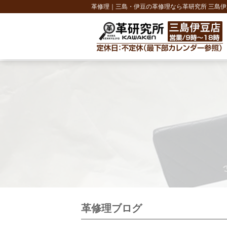
革修理｜三島・伊豆の革修理なら革研究所 三島伊
革修理ブログ