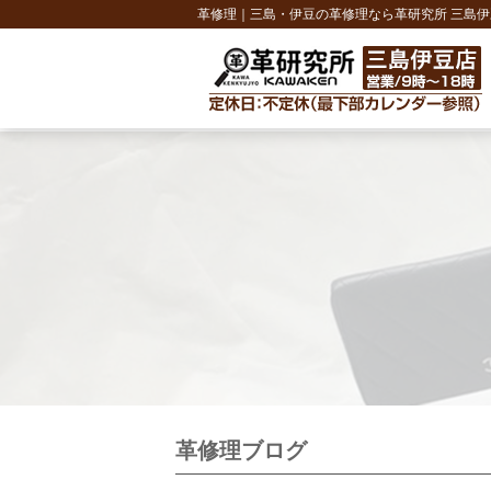
革修理｜三島・伊豆の革修理なら革研究所 三島伊
革修理ブログ