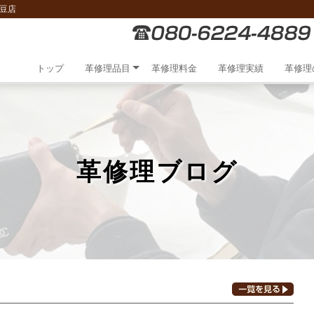
豆店
トップ
革修理品目
革修理料金
革修理実績
革修理
革修理ブログ