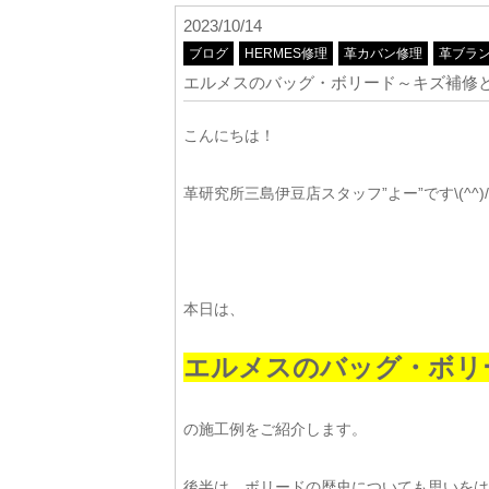
2023/10/14
ブログ
HERMES修理
革カバン修理
革ブラ
エルメスのバッグ・ボリード～キズ補修
こんにちは！
革研究所三島伊豆店スタッフ”よー”です\(^^)/
本日は、
エルメスのバッグ・ボリ
の施工例をご紹介します。
後半は、ボリードの歴史についても思いをは