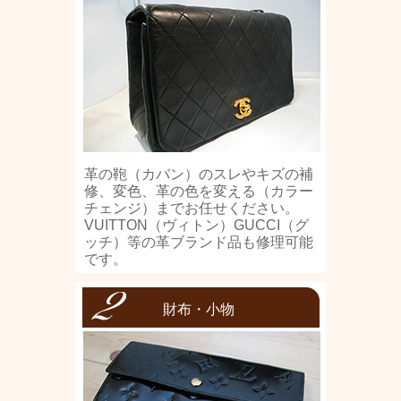
革の鞄（カバン）のスレやキズの補
修、変色、革の色を変える（カラー
チェンジ）までお任せください。
VUITTON（ヴィトン）GUCCI（グ
ッチ）等の革ブランド品も修理可能
です。
財布・小物