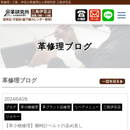
革修理｜三島・伊豆の革修理なら革研究所 三島伊豆店
革修理ブログ
革修理ブログ
2024/04/26
ブログ
革小物修理
革ブランド品修理
リペアメニュー
三島伊豆店
リカラー
【革小物修理】腕時計ベルトの染め直し