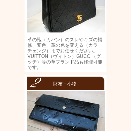
革の鞄（カバン）のスレやキズの補
修、変色、革の色を変える（カラー
チェンジ）までお任せください。
VUITTON（ヴィトン）GUCCI（グ
ッチ）等の革ブランド品も修理可能
です。
財布・小物