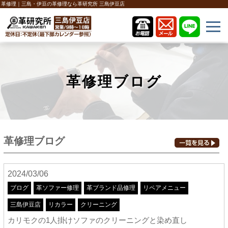
革修理｜三島・伊豆の革修理なら革研究所 三島伊豆店
革修理ブログ
革修理ブログ
2024/03/06
ブログ
革ソファー修理
革ブランド品修理
リペアメニュー
三島伊豆店
リカラー
クリーニング
カリモクの1人掛けソファのクリーニングと染め直し