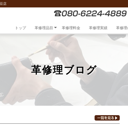
豆店
トップ
革修理品目
革修理料金
革修理実績
革修理
革修理ブログ