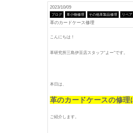
2023/10/09
ブログ
革小物修理
その他革製品修理
リペア
革のカードケース修理
こんにちは！
革研究所三島伊豆店スタッフ”よー”です。
本日は、
革のカードケースの修理
ご紹介します。