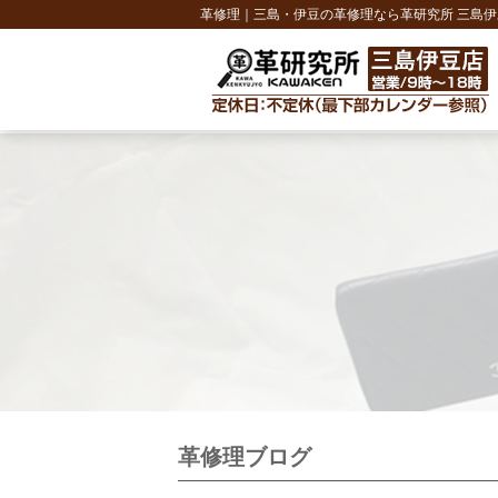
革修理｜三島・伊豆の革修理なら革研究所 三島伊
革修理ブログ