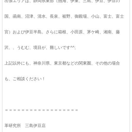
出張エリアは、静岡県東部（熱海、伊東、三島、伊豆、伊豆の
国、函南、沼津、清水、長泉、裾野、御殿場、小山、富士、富士
宮）および伊豆半島。さらに箱根、小田原、茅ケ崎、湘南、藤
沢、、うむむ、境目が、難しいです^^;
上記以外にも、神奈川県、東京都などの関東圏、その他の場合
も、ご相談ください！
＝＝＝＝＝＝＝＝＝＝＝＝＝＝＝＝＝＝
革研究所 三島伊豆店