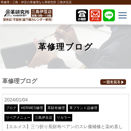
革修理｜三島・伊豆の革修理なら革研究所 三島伊豆店
革修理ブログ
革修理ブログ
2024/01/04
ブログ
HERMES修理
革財布修理
革ブランド品修理
リペアメニュー
三島伊豆店
リカラー
【エルメス】三つ折り長財布ベアンのスレ傷補修と染め直し