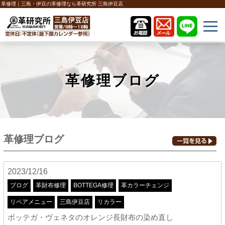
革修理｜三島・伊豆の革修理なら革研究所 三島伊豆店
革修理ブログ
革修理ブログ
2023/12/16
ブログ
革財布修理
BOTTEGA修理
革カラーチェンジ
リペアメニュー
三島伊豆店
リカラー
ボッテガ・ヴェネタのオレンジ長財布の染め直し