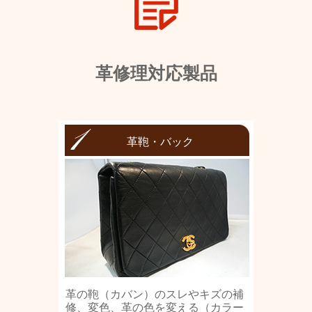
革修理対応製品
革鞄・バック
革の鞄（カバン）のスレやキズの補
修、変色、革の色を変える（カラー