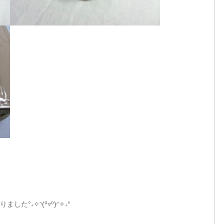
°˖✧◝(⁰▿⁰)◜✧˖°