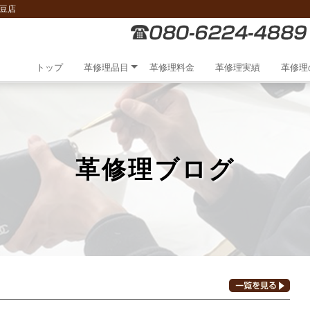
豆店
トップ
革修理品目
革修理料金
革修理実績
革修理
革修理ブログ