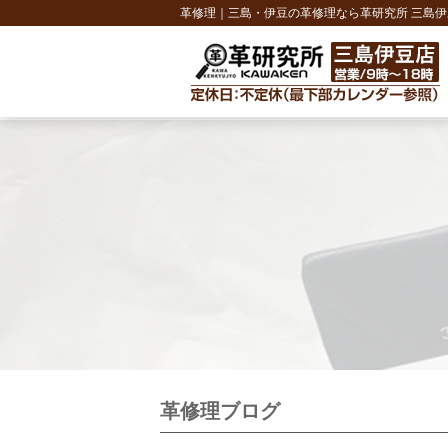
革修理｜三島・伊豆の革修理なら革研究所 三島伊
革修理ブログ