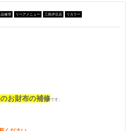
ド品修理
リペアメニュー
三島伊豆店
リカラー
ニのお財布の補修
です。
をご覧ください。