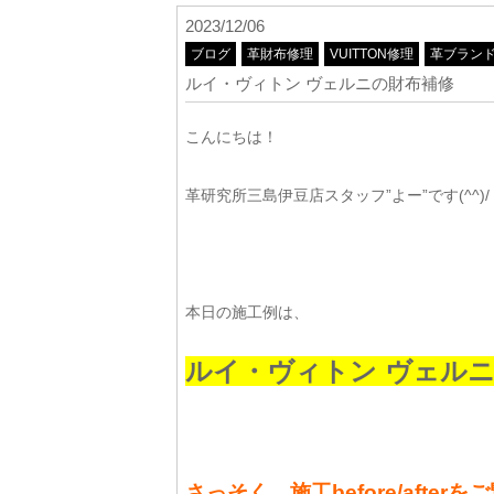
2023/12/06
ブログ
革財布修理
VUITTON修理
革ブラン
ルイ・ヴィトン ヴェルニの財布補修
こんにちは！
革研究所三島伊豆店スタッフ”よー”です(^^)/
本日の施工例は、
ルイ・ヴィトン ヴェル
さっそく、施工before/after