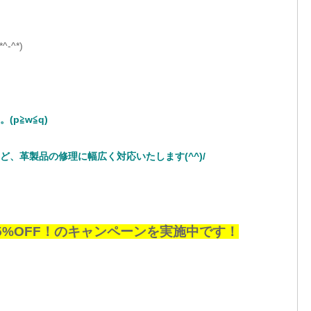
^*)
。
(p≧w≦q)
ど、
革製品の修理に幅広く対応いたします(^^)/
5%OFF！のキャンペーンを実施中です！