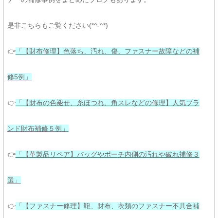
是非こちらもご覧ください(*^-^*)
👉
「【財布修理】色落ち、汚れ、傷、ファスナー故障などの補
修5例」
👉
「【財布の色褪せ、糸ほつれ、角スレなどの修理】人気ブラ
ンド財布補修５例」
👉
「【革製品リペア】バッグやポーチ内側の汚れや破れ補修３
選」
👉
「【ファスナー修理】鞄、財布、衣類のファスナー不具合補