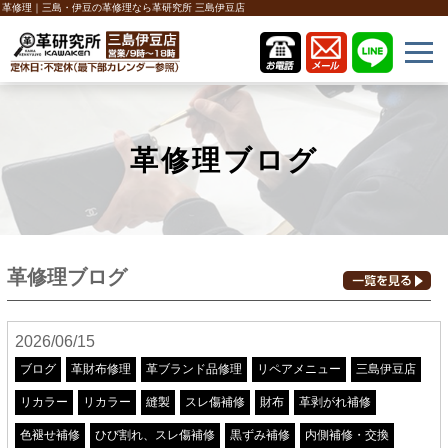
革修理｜三島・伊豆の革修理なら革研究所 三島伊豆店
革修理ブログ
革修理ブログ
2026/06/15
ブログ
革財布修理
革ブランド品修理
リペアメニュー
三島伊豆店
リカラー
リカラー
縫製
スレ傷補修
財布
革剥がれ補修
色褪せ補修
ひび割れ、スレ傷補修
黒ずみ補修
内側補修・交換