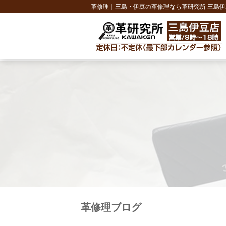
革修理｜三島・伊豆の革修理なら革研究所 三島伊
革修理ブログ