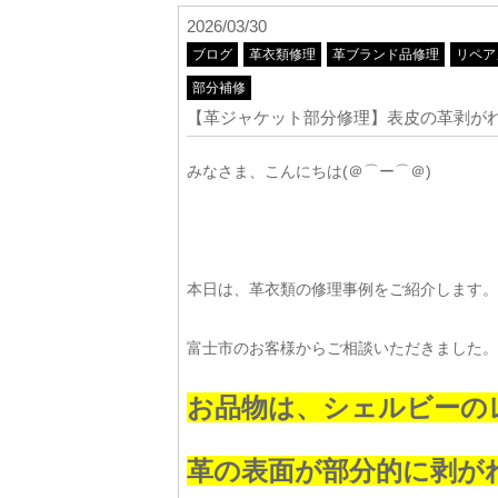
2026/03/30
ブログ
革衣類修理
革ブランド品修理
リペア
部分補修
【革ジャケット部分修理】表皮の革剥が
みなさま、こんにちは(＠⌒ー⌒＠)
本日は、革衣類の修理事例をご紹介します。
富士市のお客様からご相談いただきました。
お品物は、シェルビーの
革の表面が部分的に剥が