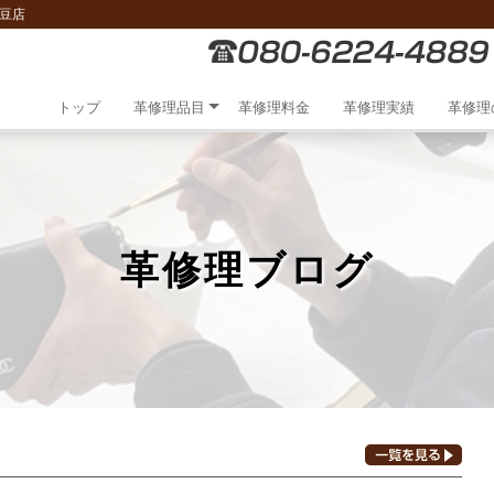
豆店
トップ
革修理品目
革修理料金
革修理実績
革修理
革修理ブログ