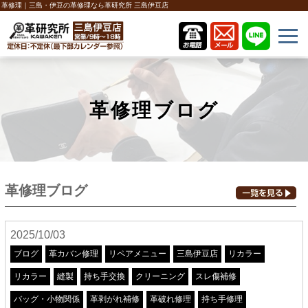
革修理｜三島・伊豆の革修理なら革研究所 三島伊豆店
革修理ブログ
革修理ブログ
2025/10/03
ブログ
革カバン修理
リペアメニュー
三島伊豆店
リカラー
リカラー
縫製
持ち手交換
クリーニング
スレ傷補修
バッグ・小物関係
革剥がれ補修
革破れ修理
持ち手修理