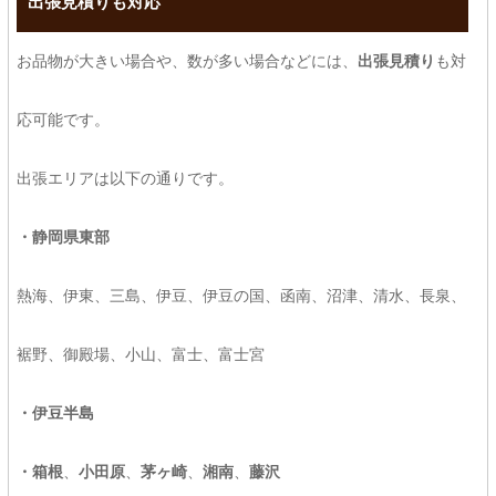
出張見積りも対応
お品物が大きい場合や、数が多い場合などには、
出張見積り
も対
応可能です。
出張エリアは以下の通りです。
・静岡県東部
熱海、伊東、三島、伊豆、伊豆の国、函南、沼津、清水、長泉、
裾野、御殿場、小山、富士、富士宮
・伊豆半島
・箱根
、
小田原
、
茅ヶ崎
、
湘南
、
藤沢