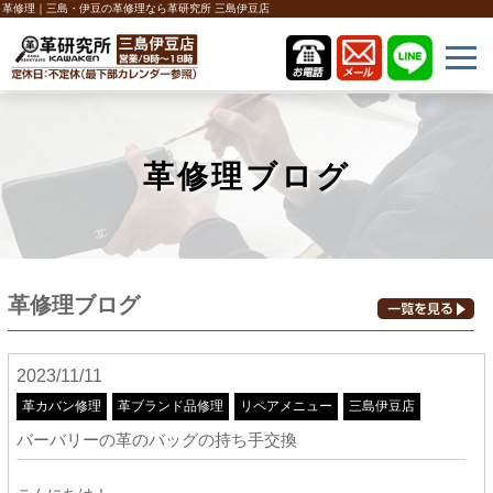
革修理｜三島・伊豆の革修理なら革研究所 三島伊豆店
革修理ブログ
革修理ブログ
2023/11/11
革カバン修理
革ブランド品修理
リペアメニュー
三島伊豆店
バーバリーの革のバッグの持ち手交換