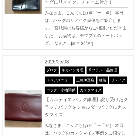
ッグにリメイク、チャーム付き！
みなさま、こんにちは(＠⌒ー⌒＠) 本日
は、バッグのリメイク事例をご紹介しま
す。 宮城県のお客様からご相談いただきま
した。 お品物は、チマブエのトートバッ
グ。 なんと
…[続きを読む]
2026/05/08
ブログ
革カバン修理
革ブランド品修理
リペアメニュー
三島伊豆店
縫製
リメイク
バッグ・小物関係
カスタマイズ
【カルティエ バッグ修理】譲り受けたク
ラッチバッグをショルダーバッグにカス
タマイズ
みなさま、こんにちは(＠⌒ー⌒＠) 本日
は、バッグのカスタマイズ事例をご紹介し