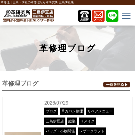
革修理｜三島・伊豆の革修理なら革研究所 三島伊豆店
革修理ブログ
革修理ブログ
2026/07/29
ブログ
革カバン修理
リペアメニュー
三島伊豆店
縫製
リメイク
バッグ・小物関係
レザークラフト