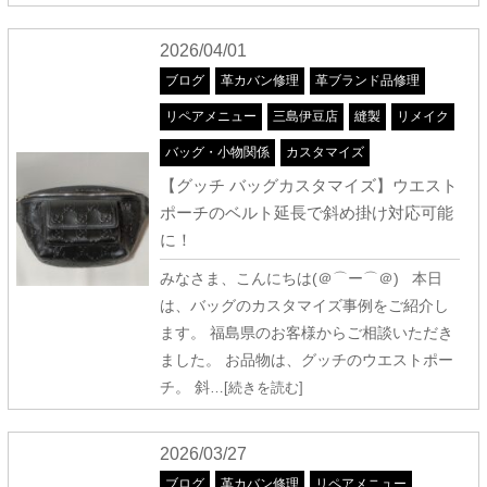
2026/04/01
ブログ
革カバン修理
革ブランド品修理
リペアメニュー
三島伊豆店
縫製
リメイク
バッグ・小物関係
カスタマイズ
【グッチ バッグカスタマイズ】ウエスト
ポーチのベルト延長で斜め掛け対応可能
に！
みなさま、こんにちは(＠⌒ー⌒＠) 本日
は、バッグのカスタマイズ事例をご紹介し
ます。 福島県のお客様からご相談いただき
ました。 お品物は、グッチのウエストポー
チ。 斜
…[続きを読む]
2026/03/27
ブログ
革カバン修理
リペアメニュー