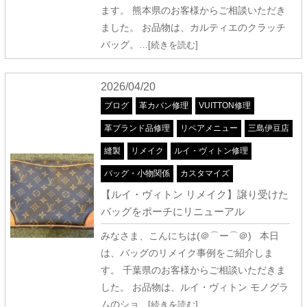
ます。 熊本県のお客様からご相談いただき
ました。 お品物は、カルティエのクラッチ
バッグ。
…[続きを読む]
2026/04/20
ブログ
革カバン修理
VUITTON修理
革ブランド品修理
リペアメニュー
三島伊豆店
縫製
リメイク
ルイ・ヴィトン修理
バッグ・小物関係
カスタマイズ
【ルイ・ヴィトン リメイク】譲り受けた
バッグをポーチにリニューアル
みなさま、こんにちは(＠⌒ー⌒＠) 本日
は、バッグのリメイク事例をご紹介しま
す。 千葉県のお客様からご相談いただきま
した。 お品物は、ルイ・ヴィトン モノグラ
ムのショ
…[続きを読む]