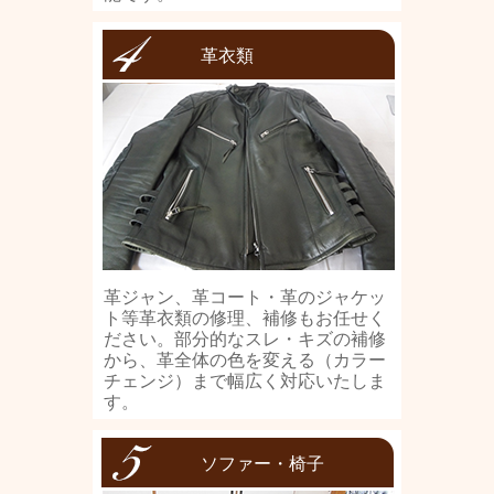
革衣類
革ジャン、革コート・革のジャケッ
ト等革衣類の修理、補修もお任せく
ださい。部分的なスレ・キズの補修
から、革全体の色を変える（カラー
チェンジ）まで幅広く対応いたしま
す。
ソファー・椅子