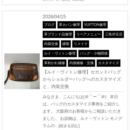
2026/04/15
ブログ
革カバン修理
VUITTON修理
革ブランド品修理
リペアメニュー
三島伊豆店
内袋交換
縫製
リメイク
ルイ・ヴィトン修理
バッグ・小物関係
革剥がれ補修
内側補修・交換
カスタマイズ
【ルイ・ヴィトン修理】セカンドバッグ
からショルダーバッグへのカスタマイズ
と、内装交換
みなさま、こんにちは(＠⌒ー⌒＠) 本日
は、バッグのカスタマイズ事例をご紹介し
ます。 大阪府のお客様からご相談いただき
ました。 お品物は、ルイ・ヴィトン モノグ
ラムの
…[続きを読む]