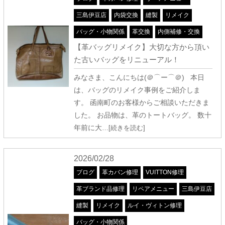
三島伊豆店
内袋交換
縫製
リメイク
バッグ・小物関係
革交換
内側補修・交換
【革バッグリメイク】大切な方から頂い
た古いバッグをリニューアル！
みなさま、こんにちは(＠⌒ー⌒＠) 本日
は、バッグのリメイク事例をご紹介しま
す。 函南町のお客様からご相談いただきま
した。 お品物は、革のトートバッグ。 数十
年前に大
…[続きを読む]
2026/02/28
ブログ
革カバン修理
VUITTON修理
革ブランド品修理
リペアメニュー
三島伊豆店
縫製
リメイク
ルイ・ヴィトン修理
バッグ・小物関係