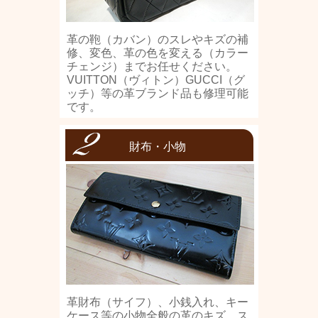
革の鞄（カバン）のスレやキズの補
修、変色、革の色を変える（カラー
チェンジ）までお任せください。
VUITTON（ヴィトン）GUCCI（グ
ッチ）等の革ブランド品も修理可能
です。
財布・小物
革財布（サイフ）、小銭入れ、キー
ケース等の小物全般の革のキズ、ス