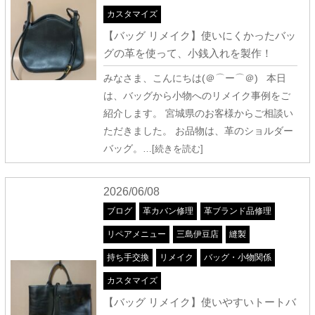
カスタマイズ
【バッグ リメイク】使いにくかったバッ
グの革を使って、小銭入れを製作！
みなさま、こんにちは(＠⌒ー⌒＠) 本日
は、バッグから小物へのリメイク事例をご
紹介します。 宮城県のお客様からご相談い
ただきました。 お品物は、革のショルダー
バッグ。
…[続きを読む]
2026/06/08
ブログ
革カバン修理
革ブランド品修理
リペアメニュー
三島伊豆店
縫製
持ち手交換
リメイク
バッグ・小物関係
カスタマイズ
【バッグ リメイク】使いやすいトートバ