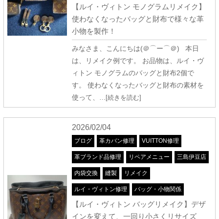
【ルイ・ヴィトン モノグラムリメイク】
使わなくなったバッグと財布で様々な革
小物を製作！
みなさま、こんにちは(＠⌒ー⌒＠) 本日
は、リメイク例です。 お品物は、ルイ・ヴ
ィトン モノグラムのバッグと財布2個で
す。 使わなくなったバッグと財布の素材を
使って、
…[続きを読む]
2026/02/04
ブログ
革カバン修理
VUITTON修理
革ブランド品修理
リペアメニュー
三島伊豆店
内袋交換
縫製
リメイク
ルイ・ヴィトン修理
バッグ・小物関係
【ルイ・ヴィトン バッグリメイク】デザ
インを変えて、一回り小さくリサイズ