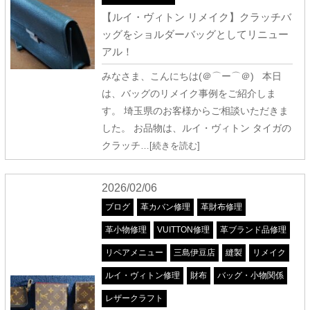
【ルイ・ヴィトン リメイク】クラッチバ
ッグをショルダーバッグとしてリニュー
アル！
みなさま、こんにちは(＠⌒ー⌒＠) 本日
は、バッグのリメイク事例をご紹介しま
す。 埼玉県のお客様からご相談いただきま
した。 お品物は、ルイ・ヴィトン タイガの
クラッチ
…[続きを読む]
2026/02/06
ブログ
革カバン修理
革財布修理
革小物修理
VUITTON修理
革ブランド品修理
リペアメニュー
三島伊豆店
縫製
リメイク
ルイ・ヴィトン修理
財布
バッグ・小物関係
レザークラフト